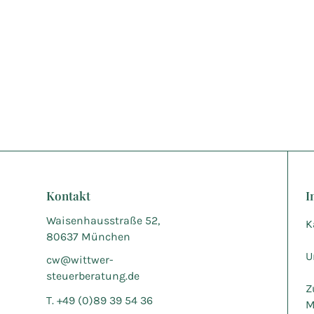
Kontakt
I
Waisenhausstraße 52,
K
80637 München
U
cw@wittwer-
steuerberatung.de
Z
T. +49 (0)89 39 54 36
M