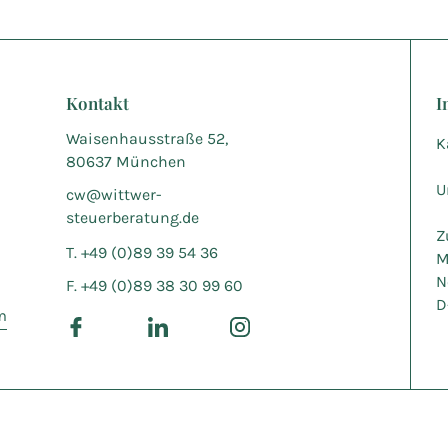
Kontakt
I
Waisenhausstraße 52,
K
80637 München
U
cw@wittwer-
steuerberatung.de
Z
T. +49 (0)89 39 54 36
M
N
F. +49 (0)89 38 30 99 60
D
m