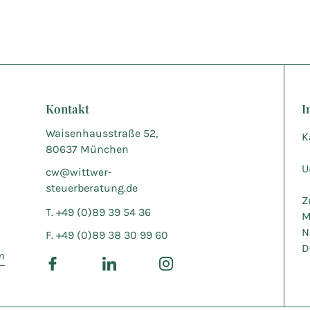
Kontakt
I
Waisenhausstraße 52,
K
80637 München
U
cw@wittwer-
steuerberatung.de
Z
T. +49 (0)89 39 54 36
M
N
F. +49 (0)89 38 30 99 60
D
m