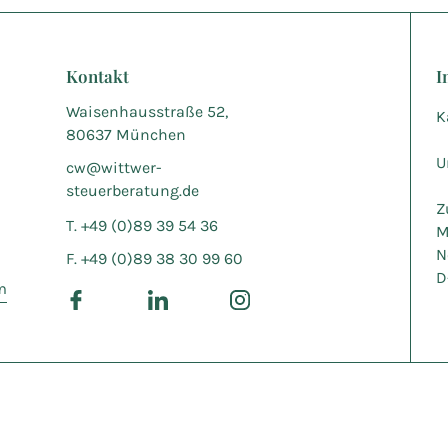
Kontakt
I
Waisenhausstraße 52,
K
80637 München
U
cw@wittwer-
steuerberatung.de
Z
T. +49 (0)89 39 54 36
M
N
F. +49 (0)89 38 30 99 60
D
m