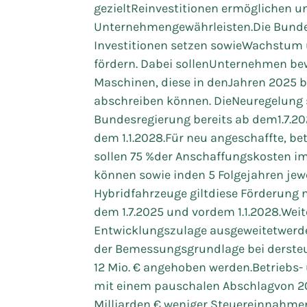
gezieltReinvestitionen ermöglichen un
Unternehmengewährleisten.Die Bundesr
Investitionen setzen sowieWachstum
fördern. Dabei sollenUnternehmen bewe
Maschinen, diese in denJahren 2025 b
abschreiben können. DieNeuregelung 
Bundesregierung bereits ab dem1.7.20
dem 1.1.2028.Für neu angeschaffte, be
sollen 75 %der Anschaffungskosten i
können sowie inden 5 Folgejahren jewei
Hybridfahrzeuge giltdiese Förderung n
dem 1.7.2025 und vordem 1.1.2028.Weit
Entwicklungszulage ausgeweitetwerden
der Bemessungsgrundlage bei dersteue
12 Mio. € angehoben werden.Betriebs-
mit einem pauschalen Abschlagvon 20 
Milliarden € weniger Steuereinnahm