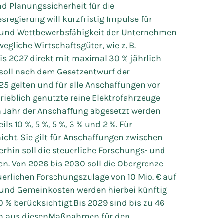
d Planungssicherheit für die
egierung will kurzfristig Impulse für
 und Wettbewerbsfähigkeit der Unternehmen
gliche Wirtschaftsgüter, wie z. B.
is 2027 direkt mit maximal 30 % jährlich
soll nach dem Gesetzentwurf der
25 gelten und für alle Anschaffungen vor
trieblich genutzte reine Elektrofahrzeuge
m Jahr der Anschaffung abgesetzt werden
ls 10 %, 5 %, 5 %, 3 % und 2 %. Für
icht. Sie gilt für Anschaffungen zwischen
erhin soll die steuerliche Forschungs- und
. Von 2026 bis 2030 soll die Obergrenze
rlichen Forschungszulage von 10 Mio. € auf
 und Gemeinkosten werden hierbei künftig
% berücksichtigt.Bis 2029 sind bis zu 46
en aus diesenMaßnahmen für den