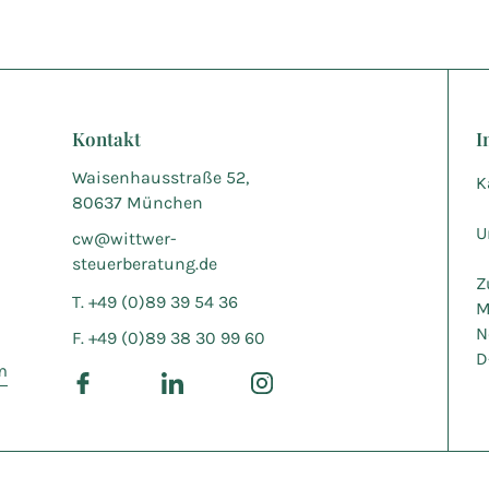
Kontakt
I
Waisenhausstraße 52,
K
80637 München
U
cw@wittwer-
steuerberatung.de
Z
T. +49 (0)89 39 54 36
M
N
F. +49 (0)89 38 30 99 60
D
m