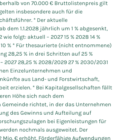
erhalb von 70.000 € Bruttolistenpreis gilt
gelten insbesondere auch für die
häftsführer. * Der aktuelle
ab dem 1.1.2028 jährlich um 1 % abgesenkt,
wie folgt: aktuell – 2027 15 % 2028 14 %
 10 % * Für thesaurierte (nicht entnommene)
ng 28,25 % in drei Schritten auf 25 %
ll – 2027 28,25 % 2028/2029 27 % 2030/2031
nnen Einzelunternehmen und
nkünfte aus Land- und Forstwirtschaft,
it erzielen. * Bei Kapitalgesellschaften fällt
deren Höhe sich nach dem
n Gemeinde richtet, in der das Unternehmen
egung des Gewinns und Aufteilung auf
Forschungszulagen bei Eigenleistungen für
werden nochmals ausgeweitet. Der
12 Mio. € erhöht. Förderfähige Aufwendungen