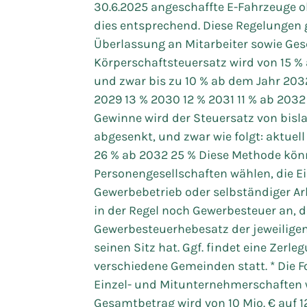
30.6.2025 angeschaffte E-Fahrzeuge ob
dies entsprechend. Diese Regelungen 
Überlassung an Mitarbeiter sowie Gesc
Körperschaftsteuersatz wird von 15 % 
und zwar bis zu 10 % ab dem Jahr 2032 
2029 13 % 2030 12 % 2031 11 % ab 2032
Gewinne wird der Steuersatz von bisla
abgesenkt, und zwar wie folgt: aktue
26 % ab 2032 25 % Diese Methode kö
Personengesellschaften wählen, die Ei
Gewerbebetrieb oder selbständiger Arbe
in der Regel noch Gewerbesteuer an, 
Gewerbesteuerhebesatz der jeweilige
seinen Sitz hat. Ggf. findet eine Zerl
verschiedene Gemeinden statt. * Die 
Einzel- und Mitunternehmerschaften 
Gesamtbetrag wird von 10 Mio. € auf 