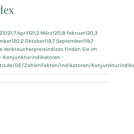
dex
5121,7 April121,2 März120,8 Februar120,3
ber120,2 Oktober119,7 September119,7
ere Verbraucherpreisindizes finden Sie im
 - Konjunkturindikatoren -
tis.de/DE/ZahlenFakten/Indikatoren/Konjunkturindika