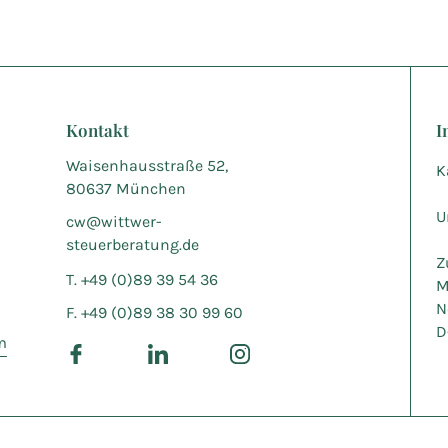
Kontakt
I
Waisenhausstraße 52,
K
80637 München
U
cw@wittwer-
steuerberatung.de
Z
T. +49 (0)89 39 54 36
M
N
F. +49 (0)89 38 30 99 60
D
m