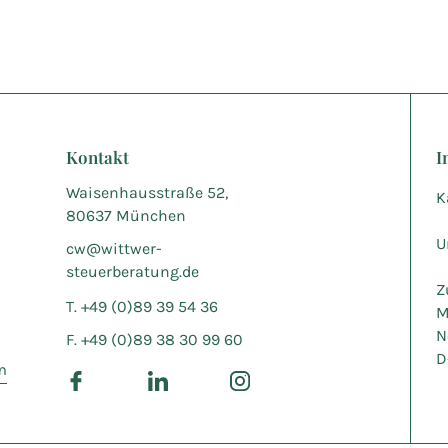
Kontakt
I
Waisenhausstraße 52,
K
80637 München
U
cw@wittwer-
steuerberatung.de
Z
T. +49 (0)89 39 54 36
M
N
F. +49 (0)89 38 30 99 60
D
m